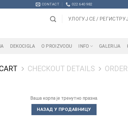
CONTACT
022 640 982
УЛОГУЈ СЕ / РЕГИСТРУЈ
NA
DEKOCIGLA
O PROIZVODU
INFO
GALERIJA
 CART
CHECKOUT DETAILS
ORDER
Ваша корпа је тренутно празна.
НАЗАД У ПРОДАВНИЦУ