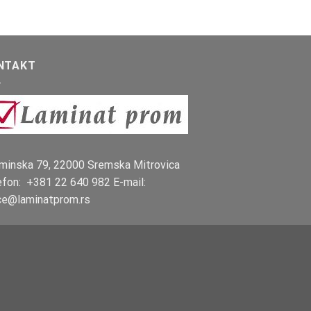
NTAKT
minska 79, 22000 Sremska Mitrovica
efon: +381 22 640 982 E-mail:
ice@laminatprom.rs