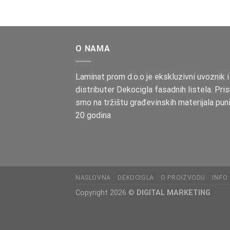
O NAMA
Laminat prom d.o.o je ekskluzivni uvoznik i
distributer Dekocigla fasadnih listela. Pris
smo na tržištu građevinskih materijala pun
20 godina
NASLOVNA
DEKOCIGLA
O PROIZVODU
INFO
Copyright 2026 ©
DIGITAL MARKETING