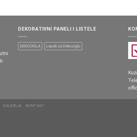
DEKORATIVNI PANELI I LISTELE
KO
DEKOCIGLA
Lepak za Dekociglu
utni
ih
Kuz
Tel
off
GALERIJA
KONTAKT