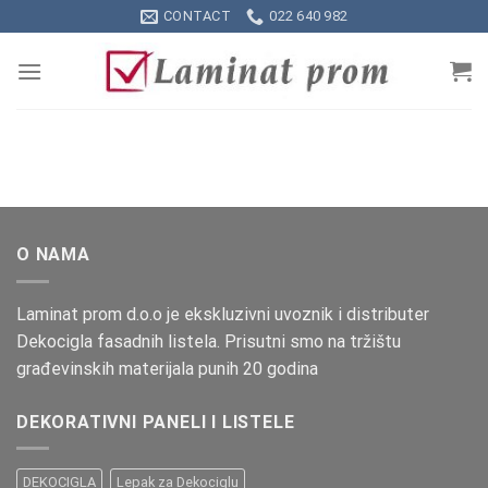
Skip
CONTACT
022 640 982
to
content
O NAMA
Laminat prom d.o.o je ekskluzivni uvoznik i distributer
Dekocigla fasadnih listela. Prisutni smo na tržištu
građevinskih materijala punih 20 godina
DEKORATIVNI PANELI I LISTELE
DEKOCIGLA
Lepak za Dekociglu